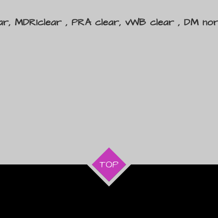
ear, MDR1clear , PRA clear, vWB clear , DM nor
TOP