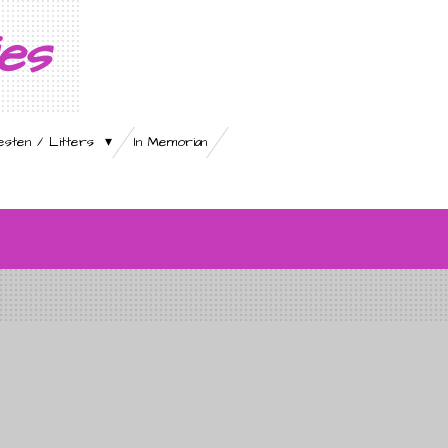
ies
esten / Litters
In Memorian