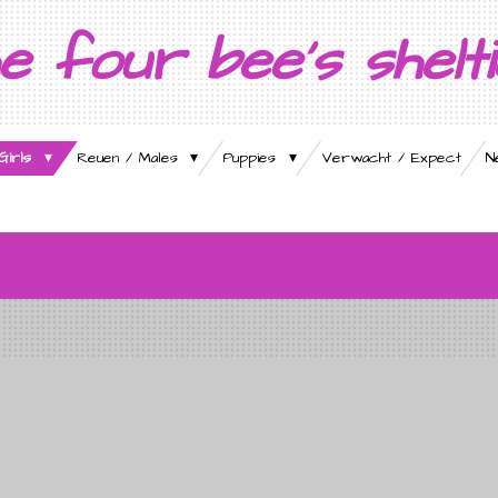
e four bee's shelt
Girls
Reuen / Males
Puppies
Verwacht / Expect
N