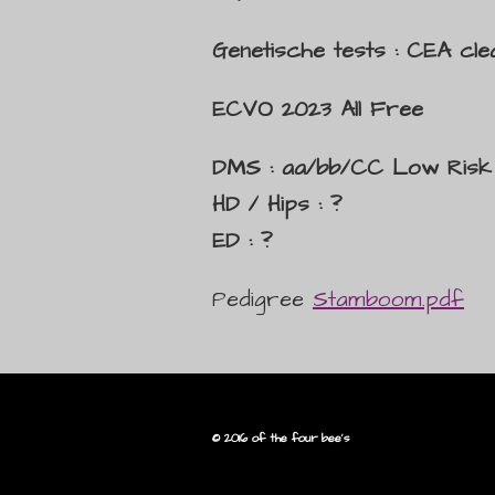
Genetische tests : CEA cl
ECVO 2023 All Free
DMS : aa/bb/CC Low Risk
HD / Hips : ?
ED : ?
Pedigree
Stamboom.pdf
© 2016 of the four b
ee's