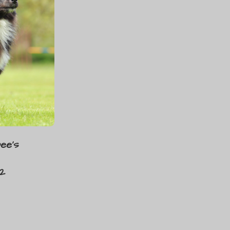
ee's
2