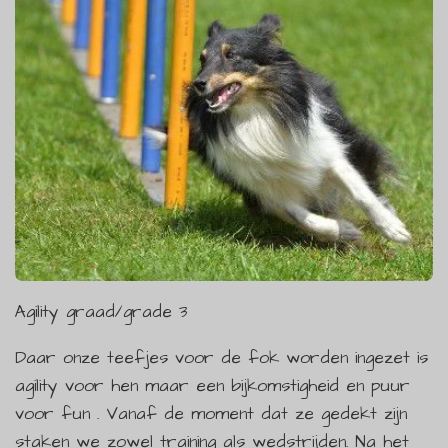
Agility graad/grade 3
Daar onze teefjes voor de fok worden ingezet is
agility voor hen maar een bijkomstigheid en puur
voor fun . Vanaf de moment dat ze gedekt zijn
staken we zowel training als wedstrijden. Na het