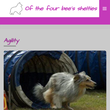
Ga
Of the four bee's shelties
direct
naar
de
hoofdinhoud
Agility